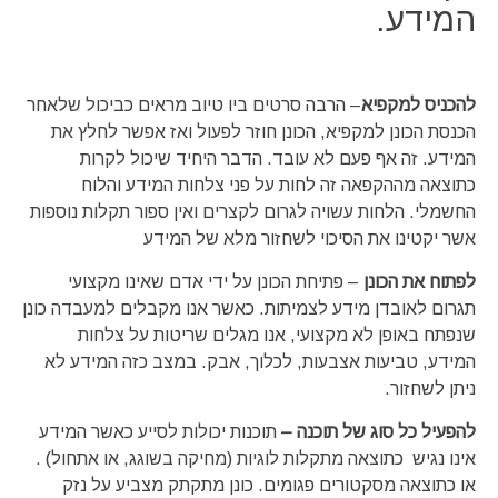
המידע.
להכניס למקפיא
– הרבה סרטים ביו טיוב מראים כביכול שלאחר
הכנסת הכונן למקפיא, הכונן חוזר לפעול ואז אפשר לחלץ את
המידע. זה אף פעם לא עובד. הדבר היחיד שיכול לקרות
כתוצאה מההקפאה זה לחות על פני צלחות המידע והלוח
החשמלי. הלחות עשויה לגרום לקצרים ואין ספור תקלות נוספות
אשר יקטינו את הסיכוי לשחזור מלא של המידע
לפתוח את הכונן
– פתיחת הכונן על ידי אדם שאינו מקצועי
תגרום לאובדן מידע לצמיתות. כאשר אנו מקבלים למעבדה כונן
שנפתח באופן לא מקצועי, אנו מגלים שריטות על צלחות
המידע, טביעות אצבעות, לכלוך, אבק. במצב כזה המידע לא
ניתן לשחזור.
להפעיל כל סוג של תוכנה –
תוכנות יכולות לסייע כאשר המידע
אינו נגיש כתוצאה מתקלות לוגיות (מחיקה בשוגג, או אתחול) .
או כתוצאה מסקטורים פגומים. כונן מתקתק מצביע על נזק